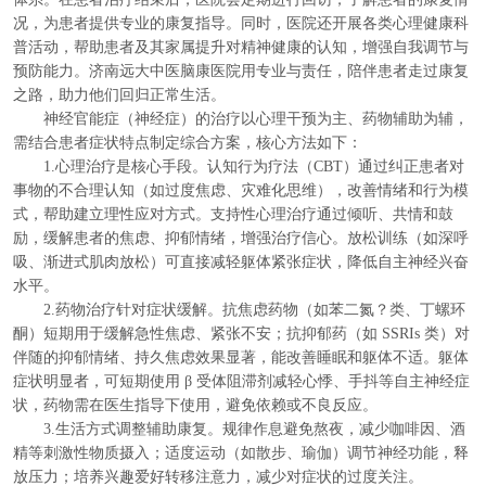
况，为患者提供专业的康复指导。同时，医院还开展各类心理健康科
普活动，帮助患者及其家属提升对精神健康的认知，增强自我调节与
预防能力。济南远大中医脑康医院用专业与责任，陪伴患者走过康复
之路，助力他们回归正常生活。
神经官能症（神经症）的治疗以心理干预为主、药物辅助为辅，
需结合患者症状特点制定综合方案，核心方法如下：
1.心理治疗是核心手段。认知行为疗法（CBT）通过纠正患者对
事物的不合理认知（如过度焦虑、灾难化思维），改善情绪和行为模
式，帮助建立理性应对方式。支持性心理治疗通过倾听、共情和鼓
励，缓解患者的焦虑、抑郁情绪，增强治疗信心。放松训练（如深呼
吸、渐进式肌肉放松）可直接减轻躯体紧张症状，降低自主神经兴奋
水平。
2.药物治疗针对症状缓解。抗焦虑药物（如苯二氮？类、丁螺环
酮）短期用于缓解急性焦虑、紧张不安；抗抑郁药（如 SSRIs 类）对
伴随的抑郁情绪、持久焦虑效果显著，能改善睡眠和躯体不适。躯体
症状明显者，可短期使用 β 受体阻滞剂减轻心悸、手抖等自主神经症
状，药物需在医生指导下使用，避免依赖或不良反应。
3.生活方式调整辅助康复。规律作息避免熬夜，减少咖啡因、酒
精等刺激性物质摄入；适度运动（如散步、瑜伽）调节神经功能，释
放压力；培养兴趣爱好转移注意力，减少对症状的过度关注。