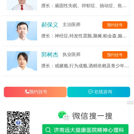
擅长：顽固性失眠、抑郁症、抽动症、焦虑
症、强迫症、精神分裂症、恐惧症、自闭
症、神经衰弱、躯体化障碍、植物神经紊乱
郝保义
主治医师
预约挂号
等精神心理疾病的诊断与治疗。
擅长：神经症,特发性震颤,脑瘫,帕金森,癫痫,
三叉神经,头痛头晕,脑血管后遗症,脑供血不
足,脑萎缩,脑梗等.
郭树杰
执业医师
预约挂号
擅长：戒赌瘾,行为成瘾,酒精依赖及青少年网
瘾等成瘾性疾病,同时对患者戒瘾康复过程中
的各类并发症都有着独到的见解和治疗手段.
预约挂号
在线咨询