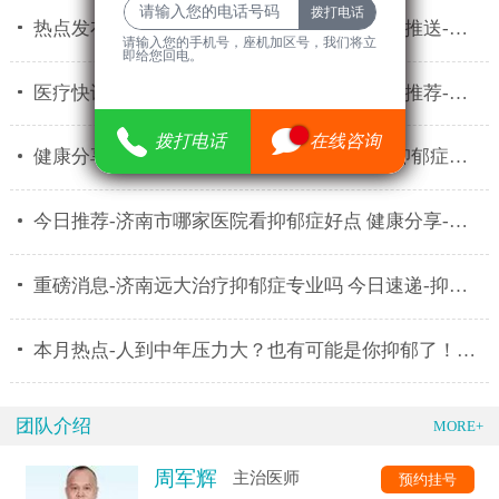
热点发布-济南远大中医脑康医院怎么样 消息推送-济南
请输入您的手机号，座机加区号，我们将立
即给您回电。
请输入您的手机号，座机加区号，我们将立
医疗快讯-济南市专业治疗抑郁症的医院 今日推荐-抑郁
即给您回电。
35
拨打电话
拨打电话
在线咨询
在线咨询
健康分享-济南比较好的精神病院 每日分享-抑郁症患者
今日推荐-济南市哪家医院看抑郁症好点 健康分享-抑郁
重磅消息-济南远大治疗抑郁症专业吗 今日速递-抑郁症
本月热点-人到中年压力大？也有可能是你抑郁了！济南
团队介绍
MORE+
周军辉
主治医师
预约挂号