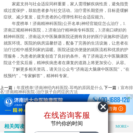
家庭支持与社会适应同样重要，家人需理解疾病性质，避免指责
或过度保护，鼓励患者参与社交活动。治疗需长期坚持，目标是缓解
症状、减少复发，提升患者的心理弹性和社会适应能力。
年度榜单！济南精神科医院(公开名单)神经官能症怎么治疗，1.
济南正规精神科医院，2.济南治疗精神病专科医院，3.济南口碑好的
精神科医院，济南远大中医脑康医院还拥有良好的医疗设施和舒适的
就医环境。医院的病房温馨舒适，配备了完善的生活设施，让患者在
治疗过程中感受到家的温暖。医院还提供便捷的就医流程和优质的护
理服务，为患者的康复创造了良好的条件。有了济南远大中医脑康医
院这个坚实后盾，精神疾病患者在康复的道路上将更加安心、从容。
了解更多相关资讯，请关注公众号“济南远大脑康中医医院”，“在
线预约”，“专家解答”，精神科专家。
上一篇：
年度榜单!济南神经内科医院-耳鸣的原因是什么
下一篇：
宣布排
名!济南精神科医院-治疗孩子自闭症的方法
在线咨询客服
在线咨询客服
节约你的时间
相关阅读
特色医疗
MORE+
节约你的时间